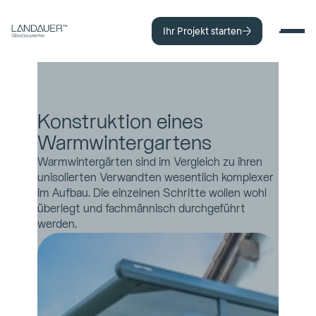
Ihr Projekt starten
Konstruktion eines 
Warmwintergartens
Warmwintergärten sind im Vergleich zu ihren 
unisolierten Verwandten wesentlich komplexer 
im Aufbau. Die einzelnen Schritte wollen wohl 
überlegt und fachmännisch durchgeführt 
werden.