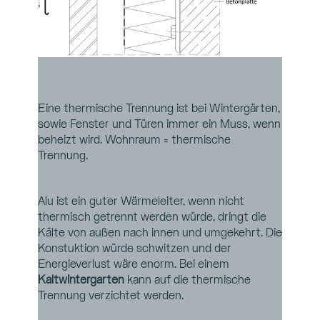
Eine thermische Trennung ist bei Wintergärten, 
sowie Fenster und Türen immer ein Muss, wenn 
beheizt wird. Wohnraum = thermische 
Trennung. 
Alu ist ein guter Wärmeleiter, wenn nicht 
thermisch getrennt werden würde, dringt die 
Kälte von außen nach innen und umgekehrt. Die 
Konstuktion würde schwitzen und der 
Energieverlust wäre enorm. Bei einem 
Kaltwintergarten 
kann auf die thermische 
Trennung verzichtet werden.