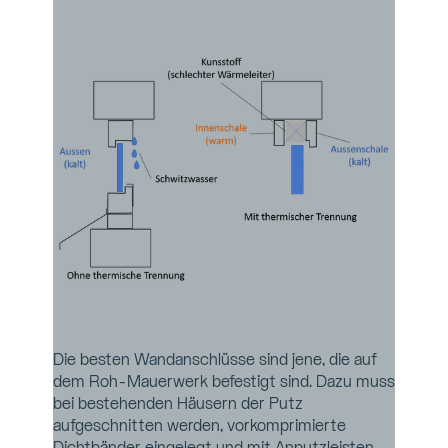
Die besten Wandanschlüsse sind jene, die auf 
dem Roh-Mauerwerk befestigt sind. Dazu muss 
bei bestehenden Häusern der Putz 
aufgeschnitten werden, vorkomprimierte 