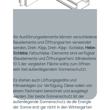
Als Ausführungselemente können verschiedene 
Bauelemente und Öffnungsarten verwendet 
werden. Dreh-Kipp, Dreh-Kipp-Schiebe, 
Hebe-
Schiebe
, Faltschiebe-Elemente sind verfügbar 
(Bauelemente und Öffnungsarten). Mindestens 
10 % der verglasten Fläche sollte zum öffnen 
sein (bei außenliegendem Sonnenschutz).
Es stehen auch Lüftungsgeräte und 
Klimaanlagen zur Verfügung. Diese sollen von 
einem Fachmann berechnet und ausgelegt 
werden. Der beste Sonnenschutz ist der 
außenliegende Sonnenschutz da die Energie 
der Sonne erst gar nicht in den Wintergarten 