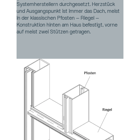
Systemherstellern durchgesetzt. Herzstück 
und Ausgangspunkt ist immer das Dach, meist 
in der klassischen Pfosten – Riegel – 
Konstruktion hinten am Haus befestigt, vorne 
auf meist zwei Stützen getragen.