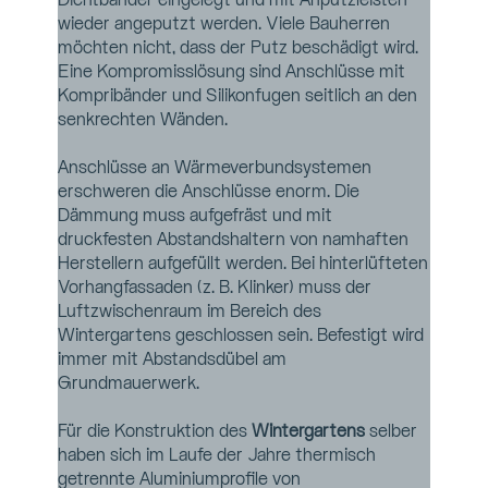
Dichtbänder eingelegt und mit Anputzleisten 
wieder angeputzt werden. Viele Bauherren 
möchten nicht, dass der Putz beschädigt wird. 
Eine Kompromisslösung sind Anschlüsse mit 
Kompribänder und Silikonfugen seitlich an den 
senkrechten Wänden. 
Anschlüsse an Wärmeverbundsystemen 
erschweren die Anschlüsse enorm. Die 
Dämmung muss aufgefräst und mit 
druckfesten Abstandshaltern von namhaften 
Herstellern aufgefüllt werden. Bei hinterlüfteten 
Vorhangfassaden (z. B. Klinker) muss der 
Luftzwischenraum im Bereich des 
Wintergartens geschlossen sein. Befestigt wird 
immer mit Abstandsdübel am 
Grundmauerwerk.
Für die Konstruktion des 
Wintergartens
 selber 
haben sich im Laufe der Jahre thermisch 
getrennte Aluminiumprofile von 