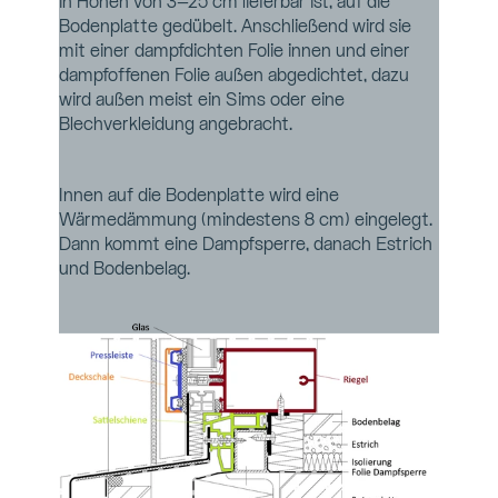
in Höhen von 3–25 cm lieferbar ist, auf die 
Bodenplatte gedübelt. Anschließend wird sie 
mit einer dampfdichten Folie innen und einer 
dampfoffenen Folie außen abgedichtet, dazu 
wird außen meist ein Sims oder eine 
Blechverkleidung angebracht.
Innen auf die Bodenplatte wird eine 
Wärmedämmung (mindestens 8 cm) eingelegt. 
Dann kommt eine Dampfsperre, danach Estrich 
und Bodenbelag.