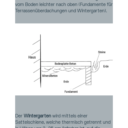
vom Boden leichter nach oben (Fundamente für 
Terrassenüberdachungen und Wintergarten).
Der 
Wintergarten
 wird mittels einer 
Sattelschiene, welche thermisch getrennt und 